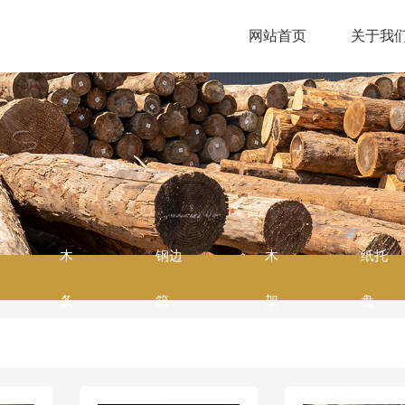
网站首页
关于我
木
钢边
木
纸托
条
箱
架
盘