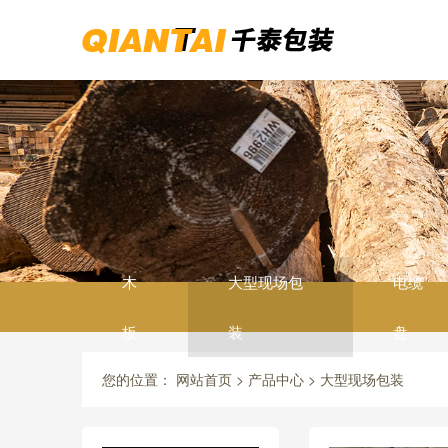
木
大型现场包
电缆
板
装
盘
您的位置：
网站首页
>
产品中心
>
大型现场包装