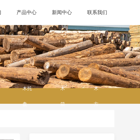
们
产品中心
新闻中心
联系我们
木托
木
木
盘
箱
方