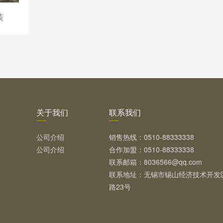
装
关于我们
联系我们
公司介绍
销售热线：0510-88333338
公司介绍
合作加盟：0510-88333338
联系邮箱：8036566@qq.com
联系地址：无锡市锡山经济技术开发
路23号