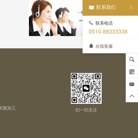
联系我们
联系电话
0510-88333338
在线客服
区荣兴三
扫一扫关注