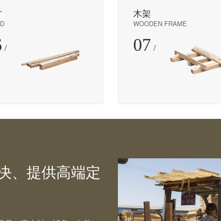
方
木架
D
WOODEN FRAME
6
07
/
/
决、提供高端定